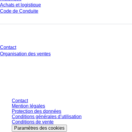
Achats et logistique
Code de Conduite
Avez-vous des questions ?
Contact
Organisation des ventes
* Les prix affichés sont des prix catalogue pour les utilisateurs non
connectés et sans conditions négociées individuellement. Les prix
s'entendent hors taxe légale de votre juridiction et hors frais de livraison
éventuels, sauf indication contraire.
Contact
Mention légales
Protection des données
Conditions générales d’utilisation
Conditions de vente
Paramètres des cookies