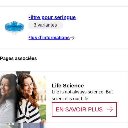
Filtre pour seringue
3 variantes
Plus d’informations
Pages associées
Life Science
Life is not always science. But
science is our Life.
:
LIFE S
EN SAVOIR PLUS