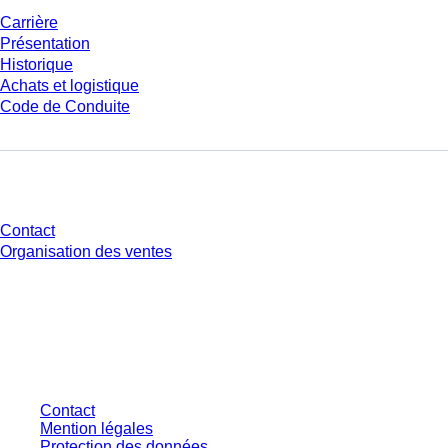
Carrière
Présentation
Historique
Achats et logistique
Code de Conduite
Avez-vous des questions ?
Contact
Organisation des ventes
* Les prix affichés sont des prix catalogue pour les utilisateurs non
connectés et sans conditions négociées individuellement. Les prix
s'entendent hors taxe légale de votre juridiction et hors frais de livraison
éventuels, sauf indication contraire.
Contact
Mention légales
Protection des données