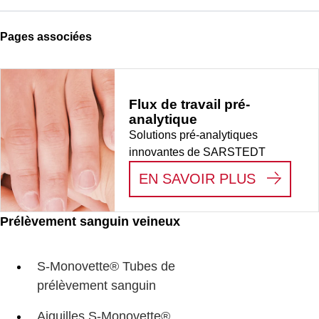
Pages associées
Flux de travail pré-
analytique
Solutions pré-analytiques
innovantes de SARSTEDT
:
FLUX D
EN SAVOIR PLUS
Prélèvement sanguin veineux
S-Monovette® Tubes de
prélèvement sanguin
Aiguilles S-Monovette®