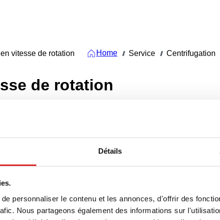
Home
n vitesse de rotation
Service
Centrifugation
///
///
sse de rotation
Détails
ies.
 (n) par min
e personnaliser le contenu et les annonces, d'offrir des fonctio
CALC
rafic. Nous partageons également des informations sur l'utilisati