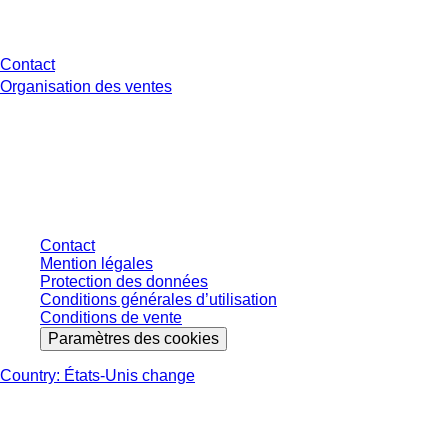
Avez-vous des questions ?
Contact
Organisation des ventes
* Les prix affichés sont des prix catalogue pour les utilisateurs non
connectés et sans conditions négociées individuellement. Les prix
s'entendent hors taxe légale de votre juridiction et hors frais de livraison
éventuels, sauf indication contraire.
Contact
Mention légales
Protection des données
Conditions générales d’utilisation
Conditions de vente
Paramètres des cookies
Country: États-Unis change