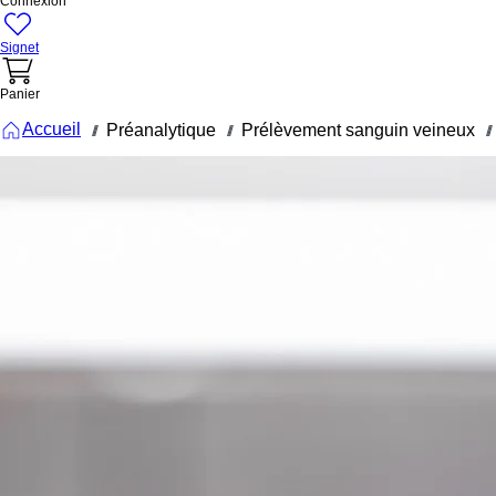
Connexion
Signet
Panier
Accueil
Préanalytique
Prélèvement sanguin veineux
///
///
///