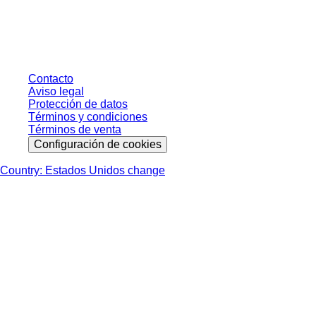
sin condiciones negociadas individualmente. Los precios no incluyen el
impuesto legal de su respectiva jurisdicción ni los posibles gastos de envío,
salvo indicación en contrario.
Contacto
Aviso legal
Protección de datos
Términos y condiciones
Términos de venta
Configuración de cookies
Country: Estados Unidos change