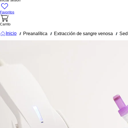
Iniciar sesión
Favoritos
Carrito
Inicio
Preanalítica
Extracción de sangre venosa
Sed
///
///
///