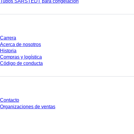
Tubos SARSTEDT para congelación
Empresa y carrera
Carrera
Acerca de nosotros
Historia
Compras y logística
Código de conducta
¿Tienes preguntas?
Contacto
Organizaciones de ventas
* Los precios mostrados son precios de lista para usuarios no conectados y
sin condiciones negociadas individualmente. Los precios no incluyen el
impuesto legal de su respectiva jurisdicción ni los posibles gastos de envío,