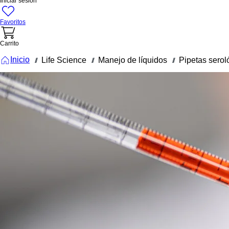
Iniciar sesión
Favoritos
Carrito
Inicio
Life Science
Manejo de líquidos
Pipetas serol
///
///
///