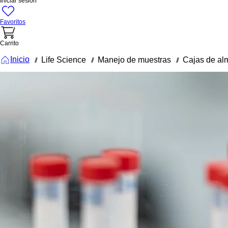
Iniciar sesión
Favoritos
Carrito
Inicio
Life Science
Manejo de muestras
Cajas de al
///
///
///