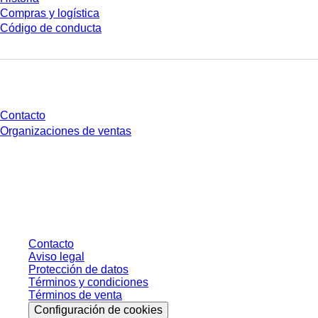
Compras y logística
Código de conducta
¿Tienes preguntas?
Contacto
Organizaciones de ventas
* Los precios mostrados son precios de lista para usuarios no conectados y
sin condiciones negociadas individualmente. Los precios no incluyen el
impuesto legal de su respectiva jurisdicción ni los posibles gastos de envío,
salvo indicación en contrario.
Contacto
Aviso legal
Protección de datos
Términos y condiciones
Términos de venta
Configuración de cookies