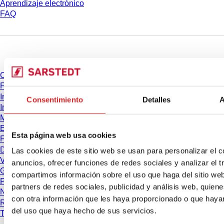
Aprendizaje electrónico
FAQ
Descarga
Catálogo
Folletos
Información del usuario
Consentimiento
Detalles
A
Instrucciones de uso
Manuales de instrucciones
Estudios
Esta página web usa cookies
Ficha de seguridad
Declaraciones de conformidad
Las cookies de este sitio web se usan para personalizar el c
Vídeos
anuncios, ofrecer funciones de redes sociales y analizar el t
Gestión de calidad
compartimos información sobre el uso que haga del sitio we
Propiedades de los materiales
partners de redes sociales, publicidad y análisis web, quie
Niveles de pureza
con otra información que les haya proporcionado o que hayan
Resistencia química
del uso que haya hecho de sus servicios.
Tubos SARSTEDT para congelación