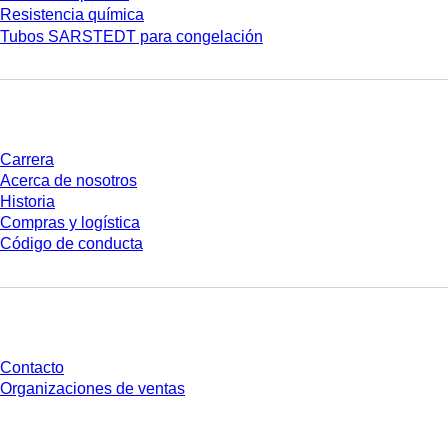
Resistencia química
Tubos SARSTEDT para congelación
Empresa y carrera
Carrera
Acerca de nosotros
Historia
Compras y logística
Código de conducta
¿Tienes preguntas?
Contacto
Organizaciones de ventas
* Los precios mostrados son precios de lista para usuarios no conectados y
sin condiciones negociadas individualmente. Los precios no incluyen el