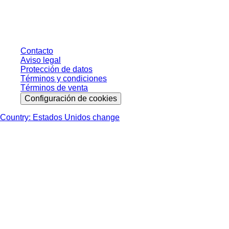
impuesto legal de su respectiva jurisdicción ni los posibles gastos de envío,
salvo indicación en contrario.
Contacto
Aviso legal
Protección de datos
Términos y condiciones
Términos de venta
Configuración de cookies
Country: Estados Unidos change