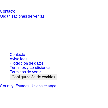
Contacto
Organizaciones de ventas
* Los precios mostrados son precios de lista para usuarios no conectados y
sin condiciones negociadas individualmente. Los precios no incluyen el
impuesto legal de su respectiva jurisdicción ni los posibles gastos de envío,
salvo indicación en contrario.
Contacto
Aviso legal
Protección de datos
Términos y condiciones
Términos de venta
Configuración de cookies
Country: Estados Unidos change