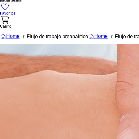
Iniciar sesión
Favoritos
Carrito
Home
Home
Flujo de trabajo preanalítico
Flujo de tr
///
///