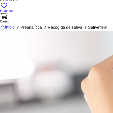
Iniciar sesión
Favoritos
Carrito
Inicio
Preanalítica
Recogida de saliva
Salivette®
///
///
///