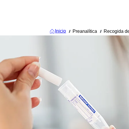
Inicio
Preanalítica
Recogida de
///
///