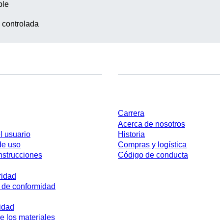
ble
 controlada
Empresa y carrera
Carrera
Acerca de nosotros
l usuario
Historia
de uso
Compras y logística
nstrucciones
Código de conducta
ridad
 de conformidad
idad
e los materiales