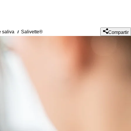
 saliva
Salivette®
///
Compartir