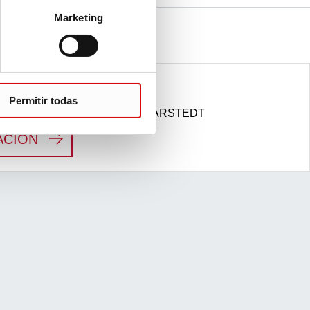
Marketing
 preanalítico
Permitir todas
ras para el análisis previo de SARSTEDT
:
FLUJO DE TRABAJO PREANALÍTICO
ACIÓN