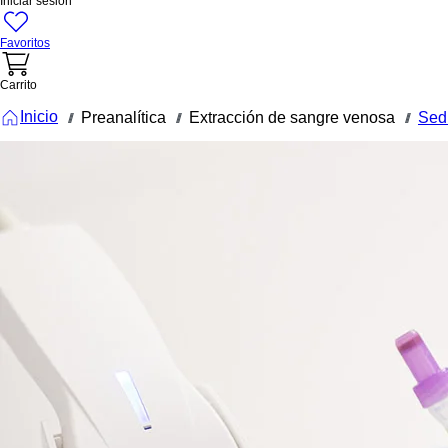
Iniciar sesión
Favoritos
Carrito
Inicio
Preanalítica
Extracción de sangre venosa
Sed
///
///
///