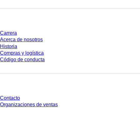
Empresa y carrera
Carrera
Acerca de nosotros
Historia
Compras y logística
Código de conducta
¿Tienes preguntas?
Contacto
Organizaciones de ventas
* Los precios mostrados son precios de lista para usuarios no conectados y
sin condiciones negociadas individualmente. Los precios no incluyen el
impuesto legal de su respectiva jurisdicción ni los posibles gastos de envío,
salvo indicación en contrario.