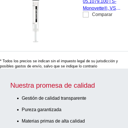
05.1079.100
|
S-
mm, con
Monovette®, VSG,
etiqueta de
Comparar
4NC, preparación:
papel
Citrato 4NC,
volumen nominal:
2 ml, (LxØ) con
tapón: 82 x 11 mm,
con etiqueta de
papel,
* Todos los precios se indican sin el impuesto legal de su jurisdicción y
etiqueta/impresión:
posibles gastos de envío, salvo que se indique lo contrario
negra, cierre
negra, código de
color ISO, estéril,
Nuestra promesa de calidad
50 unidades/caja
Gestión de calidad transparente
Pureza garantizada
Materias primas de alta calidad