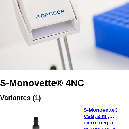
S-Monovette® 4NC
Variantes
(
1
)
S-Monovette®,
VSG, 2 ml,
cierre negra,
(LxØ): 66 x 11