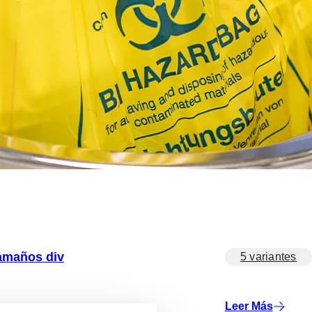
tamaños div
5 variantes
Leer Más