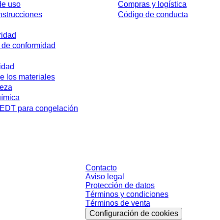
de uso
Compras y logística
nstrucciones
Código de conducta
ridad
 de conformidad
idad
e los materiales
reza
uímica
DT para congelación
sin condiciones negociadas individualmente. Los precios no incluyen el impue
Contacto
Aviso legal
Protección de datos
Términos y condiciones
Términos de venta
Configuración de cookies