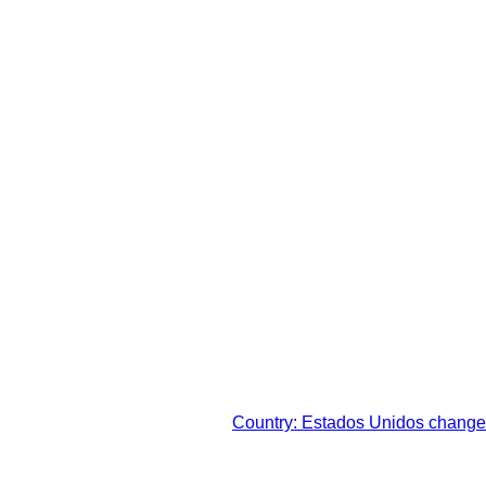
sto legal de su respectiva
Country: Estados Unidos change