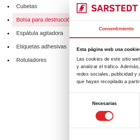
Cubetas
Bolsa para destrucción
Bol
Consentimiento
Espátula agitadora
Etiquetas adhesivas
Esta página web usa cookie
Las cookies de este sitio we
Rotuladores
Des
y analizar el tráfico. Ademá
redes sociales, publicidad y
que hayan recopilado a parti
Selección
Necesarias
de
Sop
consentimiento