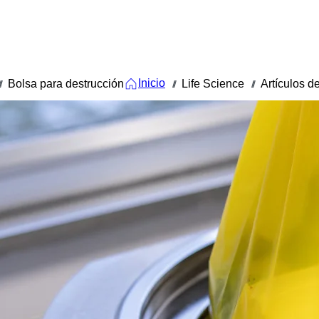
Inicio
Bolsa para destrucción
Life Science
Artículos d
/
///
///