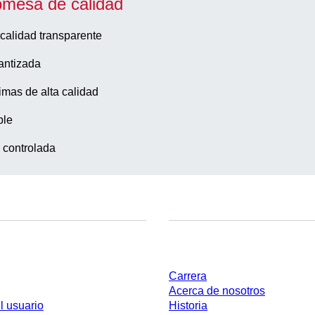
omesa de calidad
calidad transparente
antizada
imas de alta calidad
ble
 controlada
Empresa y carrera
Carrera
Acerca de nosotros
l usuario
Historia