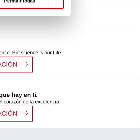
Permitir todas
ence. But science is our Life.
:
LIFE SCIENCE
ACIÓN
ue hay en ti.
el corazón de la excelencia
:
VEMOS AL HÉROE QUE HAY EN TI.
ACIÓN