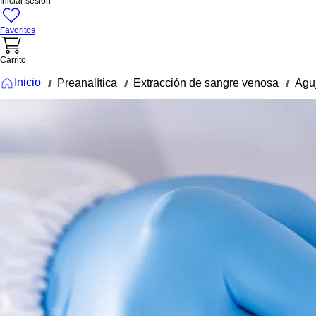
Iniciar sesión
Favoritos
Carrito
Inicio
Preanalítica
Extracción de sangre venosa
Agu
///
///
///