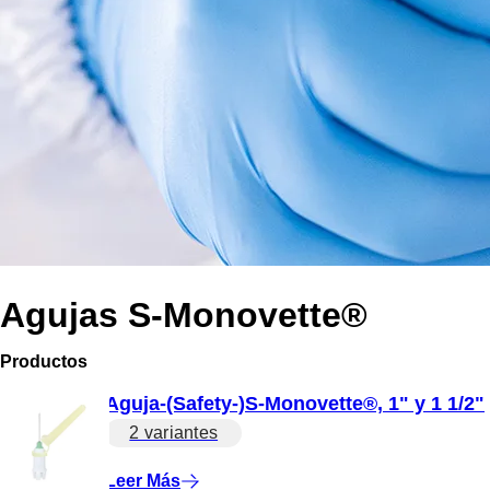
Agujas S-Monovette®
Productos
Aguja-(Safety-)S-Monovette®, 1" y 1 1/2"
2 variantes
Leer Más