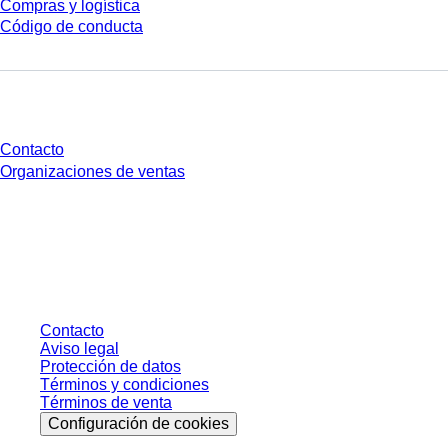
Compras y logística
Código de conducta
¿Tienes preguntas?
Contacto
Organizaciones de ventas
* Los precios mostrados son precios de lista para usuarios no conectados y
sin condiciones negociadas individualmente. Los precios no incluyen el
impuesto legal de su respectiva jurisdicción ni los posibles gastos de envío,
salvo indicación en contrario.
Contacto
Aviso legal
Protección de datos
Términos y condiciones
Términos de venta
Configuración de cookies