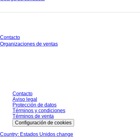
¿Tienes preguntas?
Contacto
Organizaciones de ventas
* Los precios mostrados son precios de lista para usuarios no conectados y
sin condiciones negociadas individualmente. Los precios no incluyen el
impuesto legal de su respectiva jurisdicción ni los posibles gastos de envío,
salvo indicación en contrario.
Contacto
Aviso legal
Protección de datos
Términos y condiciones
Términos de venta
Configuración de cookies
Country: Estados Unidos change