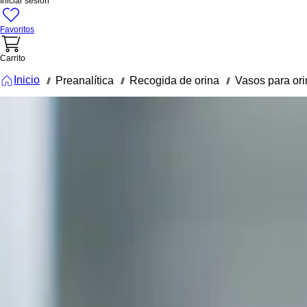
Iniciar sesión
Favoritos
Carrito
Inicio
Preanalítica
Recogida de orina
Vasos para ori
///
///
///