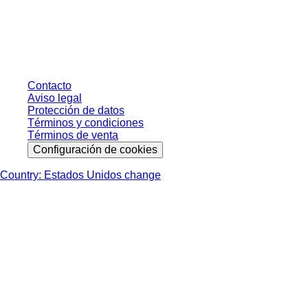
* Los precios mostrados son precios de lista para usuarios no conectados y
sin condiciones negociadas individualmente. Los precios no incluyen el
impuesto legal de su respectiva jurisdicción ni los posibles gastos de envío,
salvo indicación en contrario.
Contacto
Aviso legal
Protección de datos
Términos y condiciones
Términos de venta
Configuración de cookies
Country: Estados Unidos change