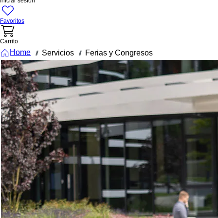
Iniciar sesión
Favoritos
Carrito
Home
Servicios
Ferias y Congresos
///
///