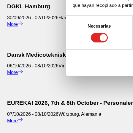
que hayan recopilado a parti
DGKL Hamburg
30/09/2026
-
02/10/2026
Hamburg
,
Alemania
Selección
More
Necesarias
de
consentimiento
Dansk Medicotekniske Selskab-Landsmøde
06/10/2026
-
08/10/2026
Vingsted
,
Dinamarca
More
EUREKA! 2026, 7th & 8th October - Personale
07/10/2026
-
08/10/2026
Würzburg
,
Alemania
More