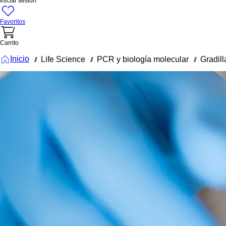
Iniciar sesión
Favoritos
Carrito
Inicio
Life Science
PCR y biología molecular
Gradil
///
///
///