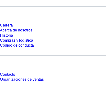
Empresa y carrera
Carrera
Acerca de nosotros
Historia
Compras y logística
Código de conducta
¿Tienes preguntas?
Contacto
Organizaciones de ventas
* Los precios mostrados son precios de lista para usuarios no conectados y
sin condiciones negociadas individualmente. Los precios no incluyen el
impuesto legal de su respectiva jurisdicción ni los posibles gastos de envío,
salvo indicación en contrario.