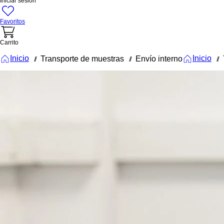
Iniciar sesión
Favoritos
Carrito
Inicio
Inicio
Transporte de muestras
Envío interno
///
///
///