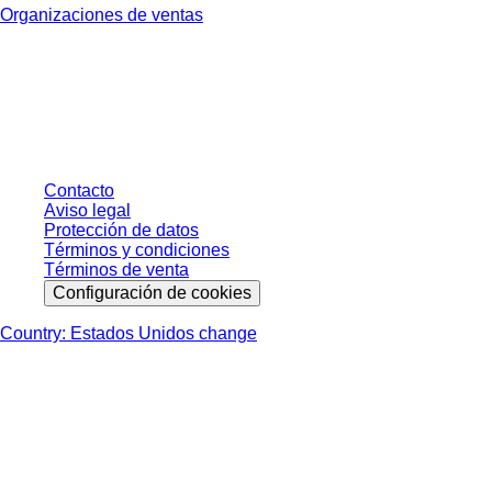
Organizaciones de ventas
* Los precios mostrados son precios de lista para usuarios no conectados y
sin condiciones negociadas individualmente. Los precios no incluyen el
impuesto legal de su respectiva jurisdicción ni los posibles gastos de envío,
salvo indicación en contrario.
Contacto
Aviso legal
Protección de datos
Términos y condiciones
Términos de venta
Configuración de cookies
Country: Estados Unidos change