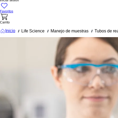
Iniciar sesión
Favoritos
Carrito
Inicio
Life Science
Manejo de muestras
Tubos de rea
///
///
///