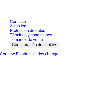
impuesto legal de su respectiva jurisdicción ni los posibles gastos de envío,
salvo indicación en contrario.
Contacto
Aviso legal
Protección de datos
Términos y condiciones
Términos de venta
Configuración de cookies
Country: Estados Unidos change