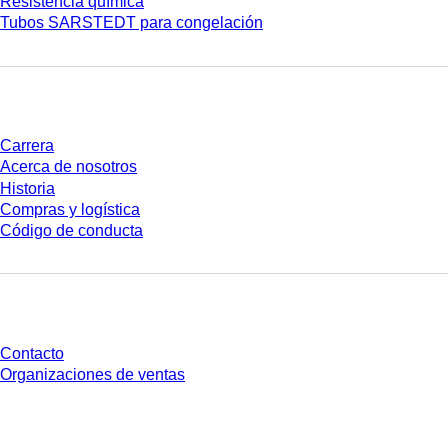
Resistencia química
Tubos SARSTEDT para congelación
Empresa y carrera
Carrera
Acerca de nosotros
Historia
Compras y logística
Código de conducta
¿Tienes preguntas?
Contacto
Organizaciones de ventas
* Los precios mostrados son precios de lista para usuarios no conectados y
sin condiciones negociadas individualmente. Los precios no incluyen el