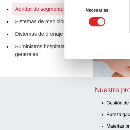
Selección
Abridor de segmentos de tubo
Necesarias
de
consentimiento
Páginas relacio
Sistemas de medición
Distemas de drenaje urinario
Suministros hospitalarios
generales
Nuestra pr
Gestión de 
Pureza gar
Materias pr