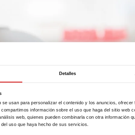
Detalles
bo
s
b se usan para personalizar el contenido y los anuncios, ofrecer
s, compartimos información sobre el uso que haga del sitio web 
idor de segmentos de tubo
 análisis web, quienes pueden combinarla con otra información q
r del uso que haya hecho de sus servicios.