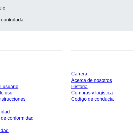
ble
 controlada
Empresa y carrera
Carrera
Acerca de nosotros
l usuario
Historia
de uso
Compras y logística
nstrucciones
Código de conducta
ridad
 de conformidad
idad