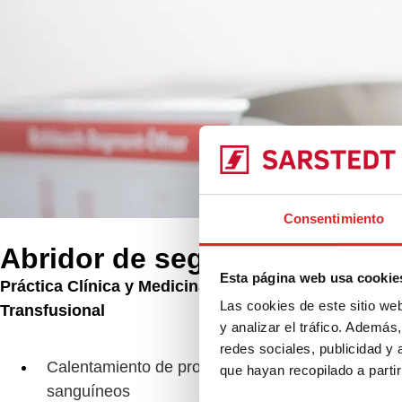
Consentimiento
Abridor de segmentos de tu
Esta página web usa cookie
Práctica Clínica y Medicina
Productos
Las cookies de este sitio we
Transfusional
y analizar el tráfico. Ademá
Abr
redes sociales, publicidad y
Calentamiento de productos
que hayan recopilado a parti
sanguíneos