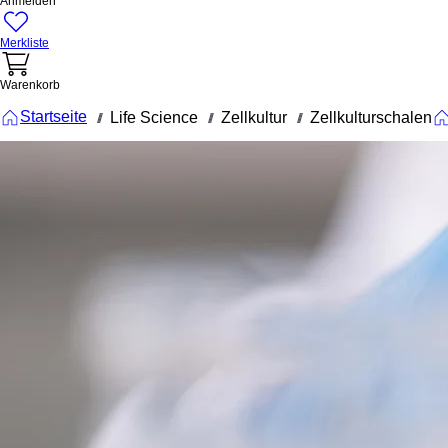
Anmelden
Merkliste
Warenkorb
Startseite
Life Science
Zellkultur
Zellkulturschalen
///
///
///