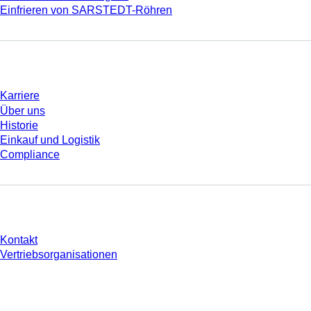
Einfrieren von SARSTEDT-Röhren
Unternehmen und Karriere
Karriere
Über uns
Historie
Einkauf und Logistik
Compliance
Sie haben Fragen?
Kontakt
Vertriebsorganisationen
* Die angezeigten Preise sind Listenpreise für nicht angemeldete Nutzer und
ohne individuell vereinbarte Konditionen. Alle Preise verstehen sich zzgl. der
gesetzlichen Steuer Ihres jeweiligen Landes und ggf. Versandkosten, sofern