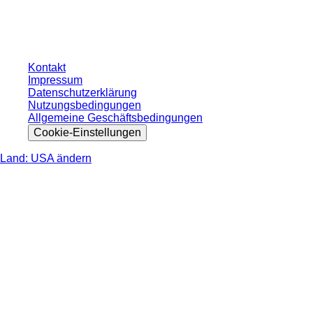
gesetzlichen Steuer Ihres jeweiligen Landes und ggf. Versandkosten, sofern
nicht anders angegeben.
Kontakt
Impressum
Datenschutzerklärung
Nutzungsbedingungen
Allgemeine Geschäftsbedingungen
Cookie-Einstellungen
Land: USA ändern