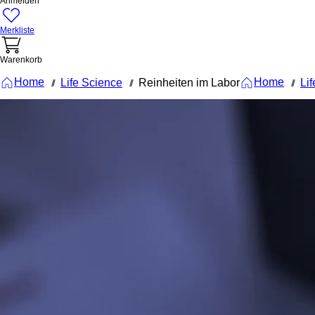
Anmelden
Merkliste
Warenkorb
Home
Home
Life Science
Reinheiten im Labor
Li
///
///
///