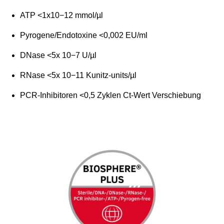
ATP <1x10
−12
mmol/µl
Pyrogene/Endotoxine <0,002 EU/ml
DNase <5x 10
−7
U/µl
RNase <5x 10
−11
Kunitz-units/µl
PCR-Inhibitoren <0,5 Zyklen Ct-Wert Verschiebung