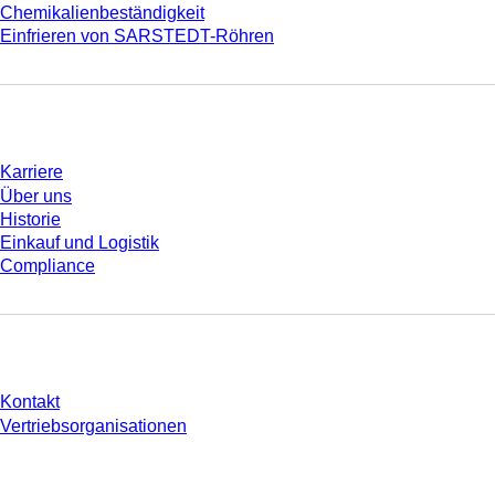
Chemikalienbeständigkeit
Einfrieren von SARSTEDT-Röhren
Unternehmen und Karriere
Karriere
Über uns
Historie
Einkauf und Logistik
Compliance
Sie haben Fragen?
Kontakt
Vertriebsorganisationen
* Die angezeigten Preise sind Listenpreise für nicht angemeldete Nutzer und
ohne individuell vereinbarte Konditionen. Alle Preise verstehen sich zzgl. der