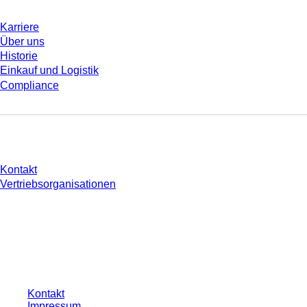
Karriere
Über uns
Historie
Einkauf und Logistik
Compliance
Sie haben Fragen?
Kontakt
Vertriebsorganisationen
* Die angezeigten Preise sind Listenpreise für nicht angemeldete Nutzer und
ohne individuell vereinbarte Konditionen. Alle Preise verstehen sich zzgl. der
gesetzlichen Steuer Ihres jeweiligen Landes und ggf. Versandkosten, sofern
nicht anders angegeben.
Kontakt
Impressum