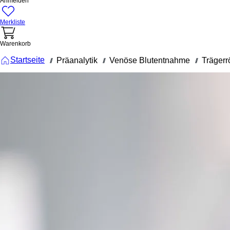
Anmelden
Merkliste
Warenkorb
Startseite
Präanalytik
Venöse Blutentnahme
Trägerr
///
///
///