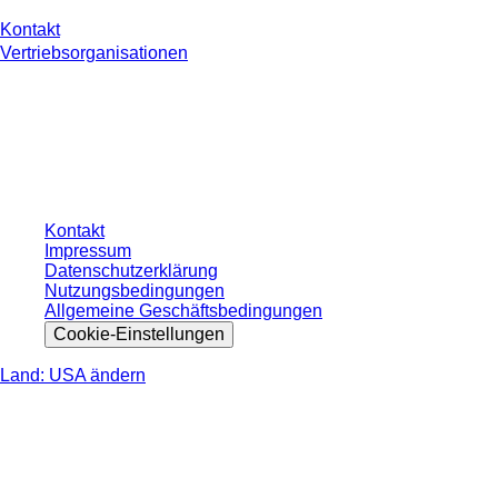
Kontakt
Vertriebsorganisationen
* Die angezeigten Preise sind Listenpreise für nicht angemeldete Nutzer und
ohne individuell vereinbarte Konditionen. Alle Preise verstehen sich zzgl. der
gesetzlichen Steuer Ihres jeweiligen Landes und ggf. Versandkosten, sofern
nicht anders angegeben.
Kontakt
Impressum
Datenschutzerklärung
Nutzungsbedingungen
Allgemeine Geschäftsbedingungen
Cookie-Einstellungen
Land: USA ändern