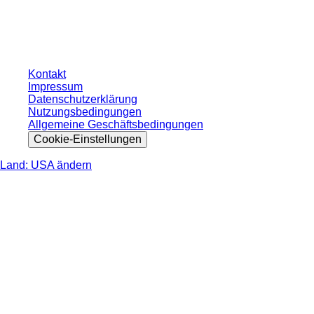
ohne individuell vereinbarte Konditionen. Alle Preise verstehen sich zzgl. der
gesetzlichen Steuer Ihres jeweiligen Landes und ggf. Versandkosten, sofern
nicht anders angegeben.
Kontakt
Impressum
Datenschutzerklärung
Nutzungsbedingungen
Allgemeine Geschäftsbedingungen
Cookie-Einstellungen
Land: USA ändern