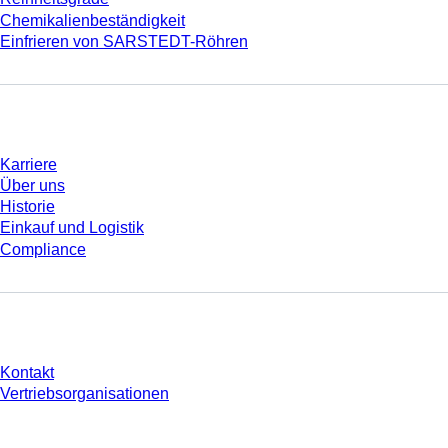
Chemikalienbeständigkeit
Einfrieren von SARSTEDT-Röhren
Unternehmen und Karriere
Karriere
Über uns
Historie
Einkauf und Logistik
Compliance
Sie haben Fragen?
Kontakt
Vertriebsorganisationen
* Die angezeigten Preise sind Listenpreise für nicht angemeldete Nutzer und