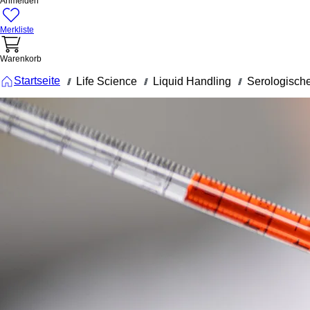
Anmelden
Merkliste
Warenkorb
Startseite
Life Science
Liquid Handling
Serologische
///
///
///