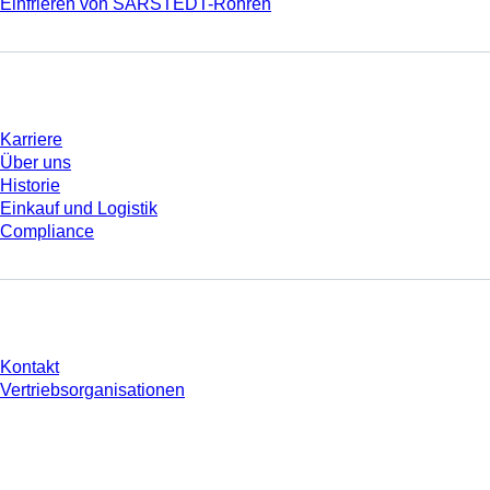
Einfrieren von SARSTEDT-Röhren
Unternehmen und Karriere
Karriere
Über uns
Historie
Einkauf und Logistik
Compliance
Sie haben Fragen?
Kontakt
Vertriebsorganisationen
* Die angezeigten Preise sind Listenpreise für nicht angemeldete Nutzer und
ohne individuell vereinbarte Konditionen. Alle Preise verstehen sich zzgl. der
gesetzlichen Steuer Ihres jeweiligen Landes und ggf. Versandkosten, sofern