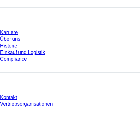
Unternehmen und Karriere
Karriere
Über uns
Historie
Einkauf und Logistik
Compliance
Sie haben Fragen?
Kontakt
Vertriebsorganisationen
* Die angezeigten Preise sind Listenpreise für nicht angemeldete Nutzer und
ohne individuell vereinbarte Konditionen. Alle Preise verstehen sich zzgl. der
gesetzlichen Steuer Ihres jeweiligen Landes und ggf. Versandkosten, sofern
nicht anders angegeben.