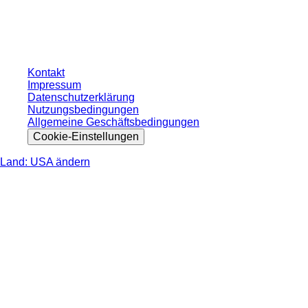
ohne individuell vereinbarte Konditionen. Alle Preise verstehen sich zzgl. der
gesetzlichen Steuer Ihres jeweiligen Landes und ggf. Versandkosten, sofern
nicht anders angegeben.
Kontakt
Impressum
Datenschutzerklärung
Nutzungsbedingungen
Allgemeine Geschäftsbedingungen
Cookie-Einstellungen
Land: USA ändern