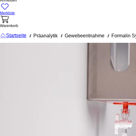
Anmelden
Merkliste
Warenkorb
Startseite
Präanalytik
Gewebeentnahme
Formalin S
///
///
///