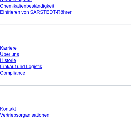
Chemikalienbeständigkeit
Einfrieren von SARSTEDT-Röhren
Unternehmen und Karriere
Karriere
Über uns
Historie
Einkauf und Logistik
Compliance
Sie haben Fragen?
Kontakt
Vertriebsorganisationen
* Die angezeigten Preise sind Listenpreise für nicht angemeldete Nutzer und