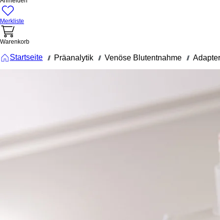
Anmelden
Merkliste
Warenkorb
Startseite
Präanalytik
Venöse Blutentnahme
Adapte
///
///
///