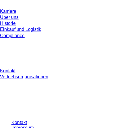
Karriere
Über uns
Historie
Einkauf und Logistik
Compliance
Sie haben Fragen?
Kontakt
Vertriebsorganisationen
* Die angezeigten Preise sind Listenpreise für nicht angemeldete Nutzer und
ohne individuell vereinbarte Konditionen. Alle Preise verstehen sich zzgl. der
gesetzlichen Steuer Ihres jeweiligen Landes und ggf. Versandkosten, sofern
nicht anders angegeben.
Kontakt
Impressum