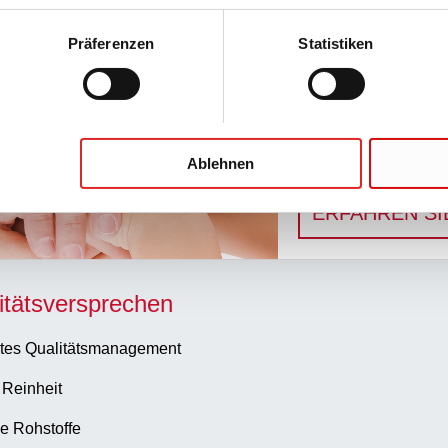
Benutzerfreundlich u
Präferenzen
Statistiken
ERFAHREN SI
Präanalytischer
Ablehnen
Innovative Präanal
ERFAHREN SI
itätsversprechen
tes Qualitätsmanagement
 Reinheit
e Rohstoffe