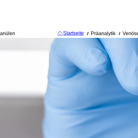
Startseite
Kanülen
Präanalytik
Venöse
///
///