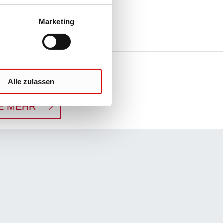
nd schonend für das Tier
Marketing
:
SCHONENDE BLUTENTNAHME BEI TI
E MEHR
 Workflow
Alle zulassen
ytik Lösungen von SARSTEDT
:
PRÄANALYTISCHER WORKFLOW
E MEHR