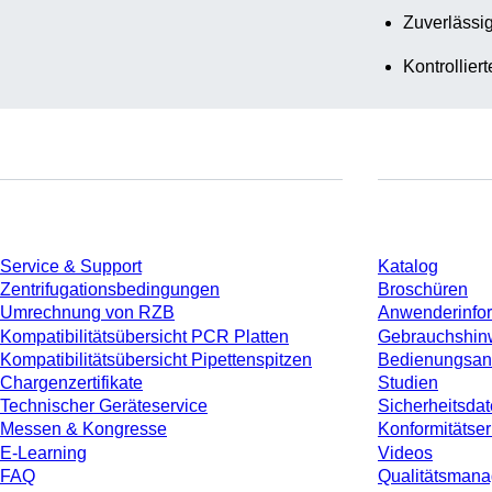
Zuverlässig
Kontrollier
Service
Download
Service & Support
Katalog
Zentrifugationsbedingungen
Broschüren
Umrechnung von RZB
Anwenderinfo
Kompatibilitätsübersicht PCR Platten
Gebrauchshin
Kompatibilitätsübersicht Pipettenspitzen
Bedienungsan
Chargenzertifikate
Studien
Technischer Geräteservice
Sicherheitsdat
Messen & Kongresse
Konformitätse
E-Learning
Videos
FAQ
Qualitätsman