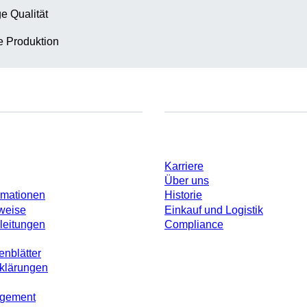
e Qualität
te Produktion
Unternehmen und Karrier
Karriere
Über uns
rmationen
Historie
weise
Einkauf und Logistik
leitungen
Compliance
enblätter
rklärungen
agement