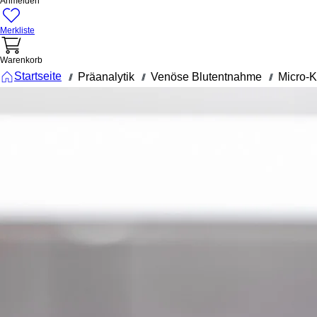
Anmelden
Merkliste
Warenkorb
Startseite
Präanalytik
Venöse Blutentnahme
Micro-
///
///
///