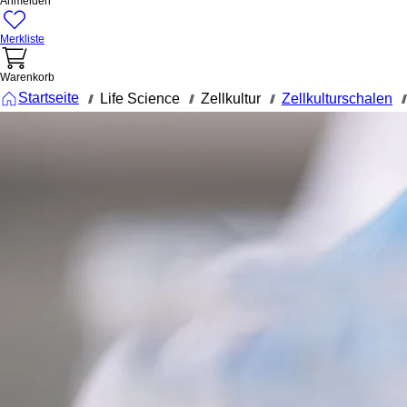
Anmelden
Merkliste
Warenkorb
Startseite
Life Science
Zellkultur
Zellkulturschalen
///
///
///
///