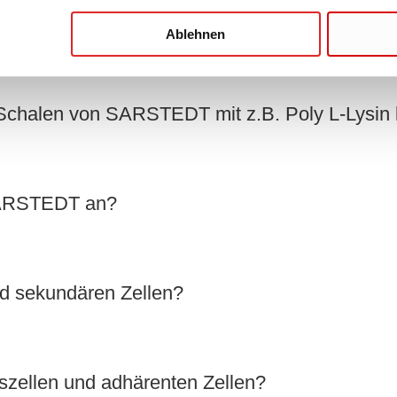
ulturflaschen verwendet werden?
Ablehnen
 -Schalen von SARSTEDT mit z.B. Poly L-Lysin
 SARSTEDT an?
nd sekundären Zellen?
szellen und adhärenten Zellen?