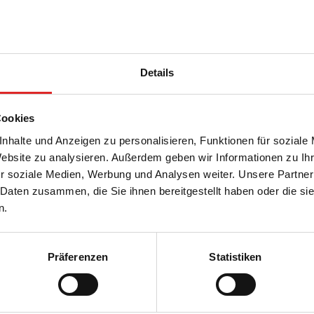
Details
Cookies
nhalte und Anzeigen zu personalisieren, Funktionen für soziale
Website zu analysieren. Außerdem geben wir Informationen zu I
r soziale Medien, Werbung und Analysen weiter. Unsere Partner
dem die Zellkulturprodukte gekennzeichnet sin
 Daten zusammen, die Sie ihnen bereitgestellt haben oder die s
n.
Präferenzen
Statistiken
urflaschen erhältlich?