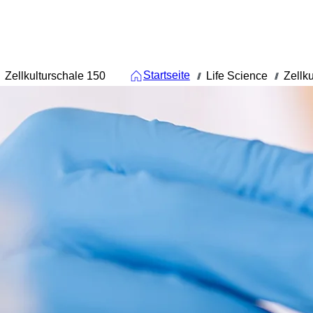
Startseite
Zellkulturschale 150
Life Science
Zellku
///
///