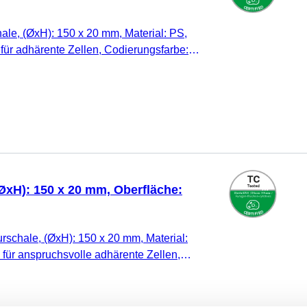
hale, (ØxH): 150 x 20 mm, Material: PS,
 für adhärente Zellen, Codierungsfarbe:
k/Beutel
(ØxH): 150 x 20 mm, Oberfläche:
urschale, (ØxH): 150 x 20 mm, Material:
 für anspruchsvolle adhärente Zellen,
, TC Tested, 5 Stück/Beutel