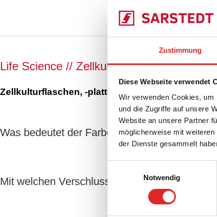
Zustimmung
Life Science // Zellkultur
Diese Webseite verwendet 
Zellkulturflaschen, -platten und -schalen
Wir verwenden Cookies, um I
und die Zugriffe auf unsere 
Website an unsere Partner fü
Was bedeutet der Farbcode rot-gelb-grün, mit 
möglicherweise mit weiteren
der Dienste gesammelt habe
Einwilligungsauswahl
Notwendig
Mit welchen Verschlusskappen sind die Zellkult