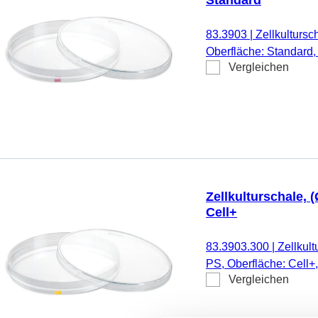
83.3903
|
Zellkultursc
Oberfläche: Standard,
Vergleichen
rot, TC Tested, 5 Stüc
Zellkulturschale, 
Cell+
83.3903.300
|
Zellkult
PS, Oberfläche: Cell+,
Vergleichen
Codierungsfarbe: gelb