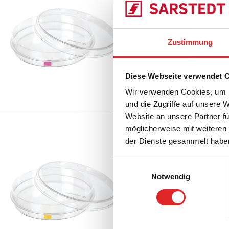
83.3902
|
Zellkultursc
Oberfläche: Standard,
Zustimmung
Vergleichen
rot, TC Tested, 10 Stü
Diese Webseite verwendet 
Wir verwenden Cookies, um I
und die Zugriffe auf unsere 
Website an unsere Partner fü
möglicherweise mit weiteren
Zellkulturschale, 
der Dienste gesammelt habe
Cell+
Einwilligungsauswahl
Notwendig
83.3902.300
|
Zellkult
PS, Oberfläche: Cell+,
Vergleichen
Codierungsfarbe: gelb