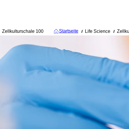
Startseite
Zellkulturschale 100
Life Science
Zellku
///
///