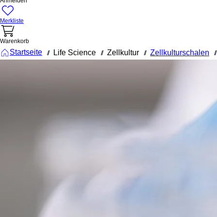
Anmelden
Merkliste
Warenkorb
Startseite
Life Science
Zellkultur
Zellkulturschalen
///
///
///
///