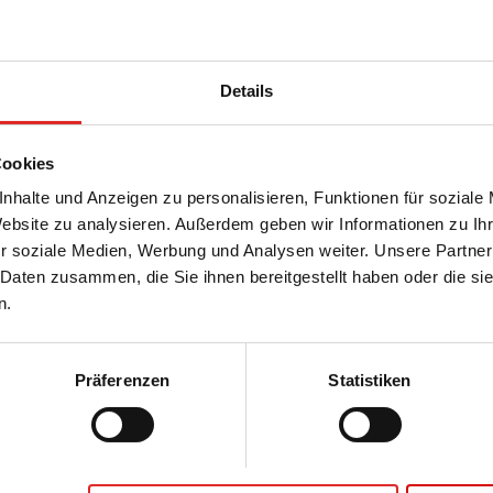
hale, (ØxH): 100 x 20 mm, Material: PS,
 für adhärente Zellen, Codierungsfarbe:
Details
ck/Beutel
Cookies
nhalte und Anzeigen zu personalisieren, Funktionen für soziale
Website zu analysieren. Außerdem geben wir Informationen zu I
r soziale Medien, Werbung und Analysen weiter. Unsere Partner
 Daten zusammen, die Sie ihnen bereitgestellt haben oder die s
(ØxH): 100 x 20 mm, Oberfläche:
n.
Präferenzen
Statistiken
urschale, (ØxH): 100 x 20 mm, Material:
 für anspruchsvolle adhärente Zellen,
, TC Tested, 10 Stück/Beutel