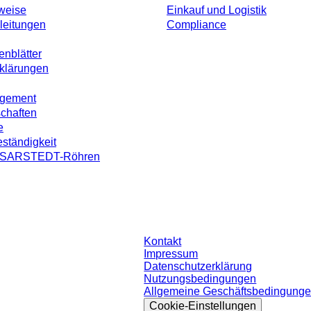
weise
Einkauf und Logistik
leitungen
Compliance
enblätter
rklärungen
agement
schaften
e
ständigkeit
on SARSTEDT-Röhren
ohne individuell vereinbarte Konditionen. Alle Preise verstehen sich zzgl. der
Kontakt
Impressum
Datenschutzerklärung
Nutzungsbedingungen
Allgemeine Geschäftsbedingung
Cookie-Einstellungen