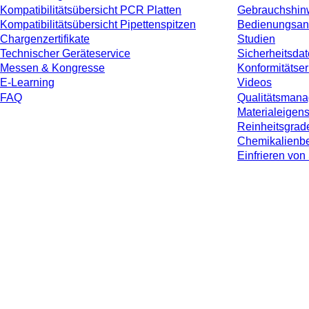
Kompatibilitätsübersicht PCR Platten
Gebrauchshin
Kompatibilitätsübersicht Pipettenspitzen
Bedienungsan
Chargenzertifikate
Studien
Technischer Geräteservice
Sicherheitsdat
Messen & Kongresse
Konformitätse
E-Learning
Videos
FAQ
Qualitätsman
Materialeigen
Reinheitsgrad
Chemikalienbe
Einfrieren v
* Die angezeigten Preise sind Listenpreise für nicht angemeldete Nutzer und 
jeweiligen Landes und ggf. Versandkosten, sofern nicht anders angegeben.