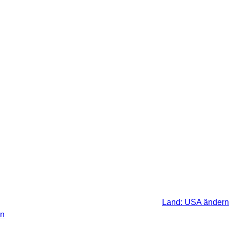
 gesetzlichen Steuer Ihres
Land: USA ändern
en