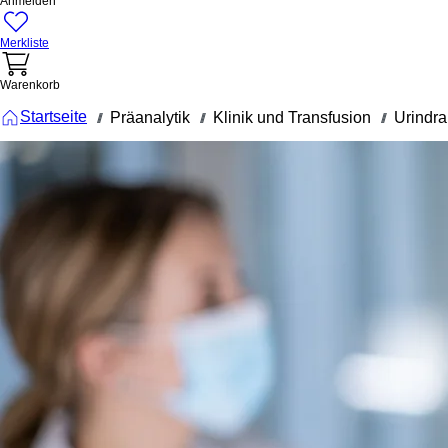
Anmelden
Merkliste
Warenkorb
Startseite
Präanalytik
Klinik und Transfusion
Urindr
///
///
///