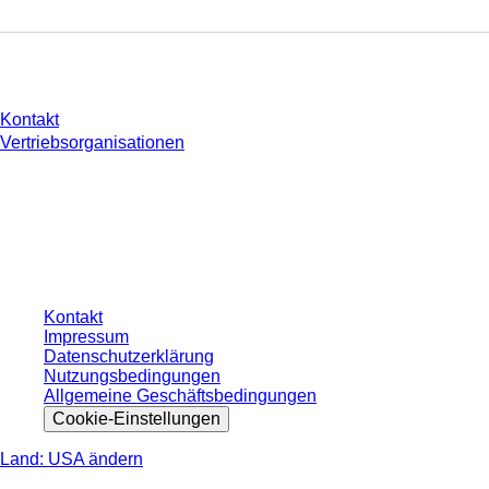
Sie haben Fragen?
Kontakt
Vertriebsorganisationen
* Die angezeigten Preise sind Listenpreise für nicht angemeldete Nutzer und
ohne individuell vereinbarte Konditionen. Alle Preise verstehen sich zzgl. der
gesetzlichen Steuer Ihres jeweiligen Landes und ggf. Versandkosten, sofern
nicht anders angegeben.
Kontakt
Impressum
Datenschutzerklärung
Nutzungsbedingungen
Allgemeine Geschäftsbedingungen
Cookie-Einstellungen
Land: USA ändern