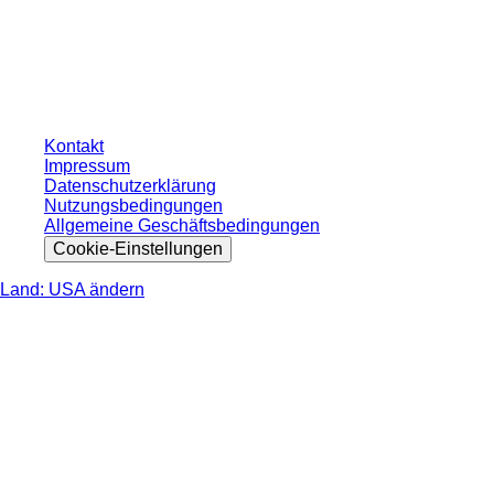
* Die angezeigten Preise sind Listenpreise für nicht angemeldete Nutzer und
ohne individuell vereinbarte Konditionen. Alle Preise verstehen sich zzgl. der
gesetzlichen Steuer Ihres jeweiligen Landes und ggf. Versandkosten, sofern
nicht anders angegeben.
Kontakt
Impressum
Datenschutzerklärung
Nutzungsbedingungen
Allgemeine Geschäftsbedingungen
Cookie-Einstellungen
Land: USA ändern