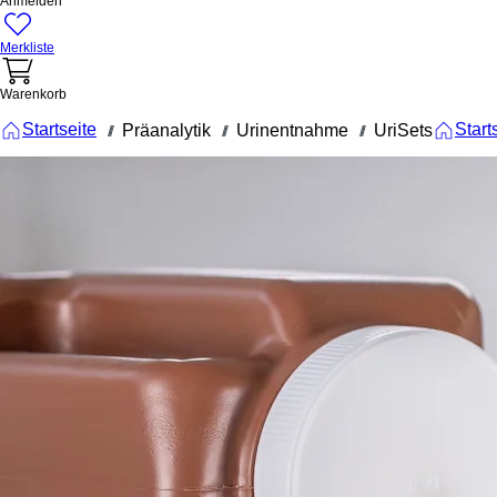
Anmelden
Merkliste
Warenkorb
Startseite
Start
Präanalytik
Urinentnahme
UriSets
///
///
///