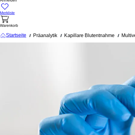
Anmelden
Merkliste
Warenkorb
Startseite
Präanalytik
Kapillare Blutentnahme
Multiv
///
///
///