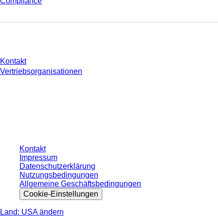
Compliance
Sie haben Fragen?
Kontakt
Vertriebsorganisationen
* Die angezeigten Preise sind Listenpreise für nicht angemeldete Nutzer und
ohne individuell vereinbarte Konditionen. Alle Preise verstehen sich zzgl. der
gesetzlichen Steuer Ihres jeweiligen Landes und ggf. Versandkosten, sofern
nicht anders angegeben.
Kontakt
Impressum
Datenschutzerklärung
Nutzungsbedingungen
Allgemeine Geschäftsbedingungen
Cookie-Einstellungen
Land: USA ändern