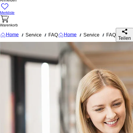
Anmelden
Merkliste
Warenkorb
Home
Home
Service
FAQ
Service
FAQ
///
///
///
///
Teilen