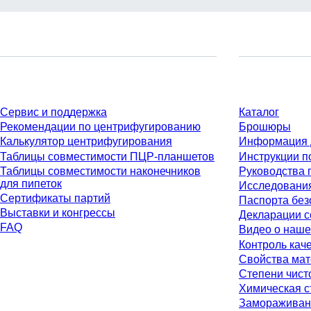
Сервис
Материалы
Сервис и поддержка
Каталог
Рекомендации по центрифугированию
Брошюры
Калькулятор центрифугирования
Информация 
Таблицы совместимости ПЦР-планшетов
Инструкции п
Таблицы совместимости наконечников
Руководства 
для пипеток
Исследовани
Сертификаты партий
Паспорта без
Выставки и конгрессы
Декларации с
FAQ
Видео о наше
Контроль кач
Свойства ма
Степени чист
Химическая с
Замораживан