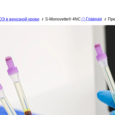
Главная
Э в венозной крови
S-Monovette® 4NC
Пре
///
///