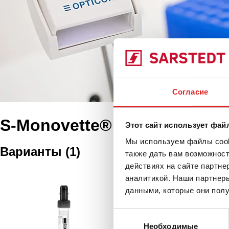
Согласие
S-Monovette® 4NC
Этот сайт использует фай
Мы используем файлы cooki
Варианты
(
1
)
также дать вам возможнос
действиях на сайте партне
S-Monovette®, СО
аналитикой. Наши партнеры
(ВxØ): 66 x 11 мм
данными, которые они полу
05.1079.100
|
S-Monov
Выбор
4NC, Номинальный об
Необходимые
согласия