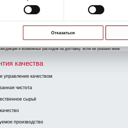
ткой, этикетка/печать: черный(-ая),
цветовой код ISO, стерильные, 50 шт./
Отказаться
рисдикции и возможных расходов на доставку, если не указано иное
нтия качества
е управление качеством
ванная чистота
ественное сырьё
качество
уемое производство