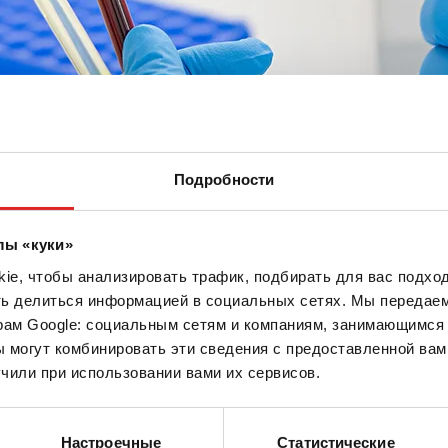
Подробности
лы «куки»
e, чтобы анализировать трафик, подбирать для вас подход
ть делиться информацией в социальных сетях. Мы передае
рам Google: социальным сетям и компаниям, занимающимся 
Э, 2 мл, Крышка черный(-ая),
 могут комбинировать эти сведения с предоставленной вам
, с бумажной этикеткой
чили при использовании вами их сервисов.
ette®, РОЭ, 4NC, добавка: Цитрат
ъем: 2 мл, (ВxØ) с крышкой: 82 x 11
Настроечные
Статистические