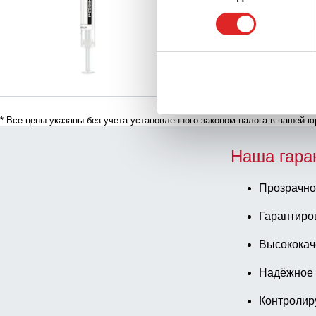
Сравнить
мм, с бумажной этике
Крышка черный(-ая), 
коробке
* Все цены указаны без учета установленного законом налога в вашей ю
Наша гара
Прозрачно
Гарантиро
Высококач
Надёжное 
Контролир