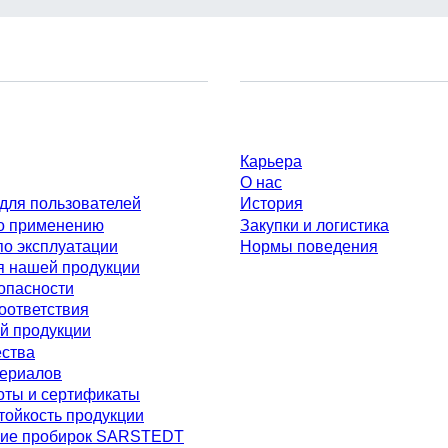
Компания и карьера
Карьера
О нас
для пользователей
История
о применению
Закупки и логистика
по эксплуатации
Нормы поведения
я нашей продукции
опасности
оответствия
й продукции
ества
териалов
оты и сертификаты
тойкость продукции
ие пробирок SARSTEDT