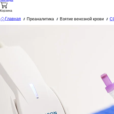
Закладка
Корзина
Главная
Преаналитика
Взятие венозной крови
СО
///
///
///