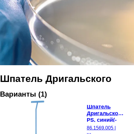
Шпатель Дригальского
Варианты
(
1
)
Шпатель
Дригальского,
PS, синий(-
ая),
86.1569.005
|
стерильные