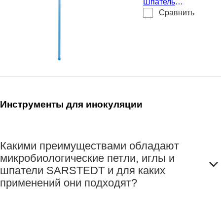
Шпатель
Сравнить
Дригальского,
Материал: PS,
синий(-ая), для
разведения
бактериальной
суспензии,
стерильные, 4
шт./Блистер
Инструменты для
инокуляции
Какими преимуществами обладают
микробиологические петли, иглы и
шпатели SARSTEDT и для каких
применений они подходят?