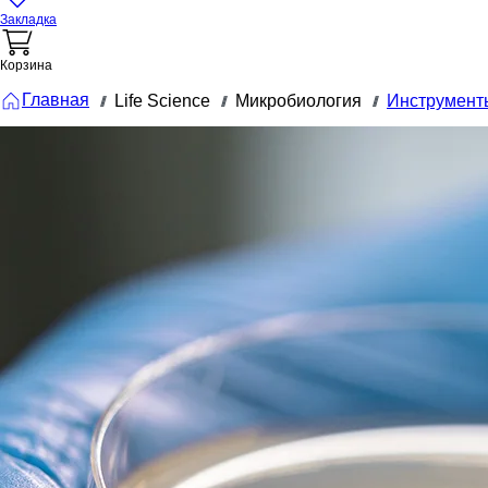
Закладка
Корзина
Главная
Life Science
Микробиология
Инструмент
///
///
///