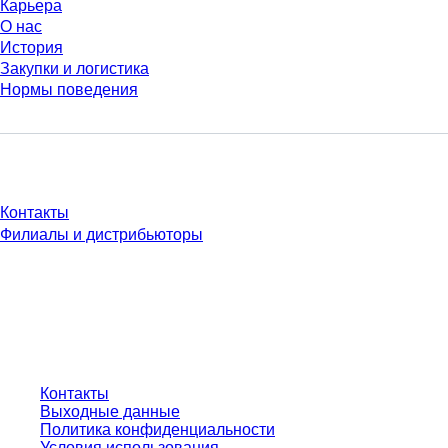
Карьера
О нас
История
Закупки и логистика
Нормы поведения
У Вас есть вопросы?
Контакты
Филиалы и дистрибьюторы
* Указанные цены являются прейскурантными для неавторизованных
пользователей и без учета индивидуально согласованных условий.
Цены указаны без учета установленного законом налога в вашей
юрисдикции и возможных расходов на доставку, если не указано иное.
Контакты
Выходные данные
Политика конфиденциальности
Условия использования