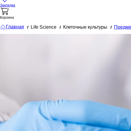
Закладка
Корзина
Главная
Life Science
Клеточные культуры
Предме
///
///
///