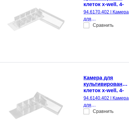
клеток x-well, 4-
луночный, на
94.6170.402
|
Камера
предметном
для
стекле
Сравнить
культивирования
клеток x-well, 4-
луночный, на
предметном стекле,
стерильные, не
содержат пирогенов/
эндотоксинов,
нецитотоксичные, 6
Камера для
шт./Блистер
культивирования
клеток x-well, 4-
луночный, на
94.6140.402
|
Камера
предметном
для
стекле из PCA
Сравнить
культивирования
клеток x-well, 4-
луночный, на