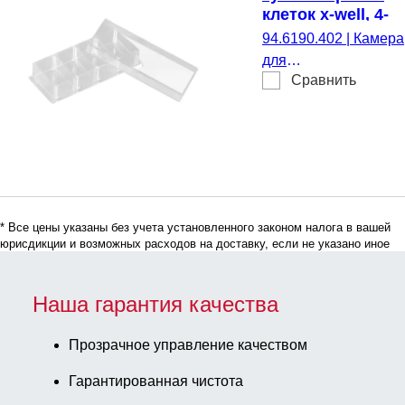
шт./Блистер
клеток x-well, 4-
луночный, на
94.6190.402
|
Камера
покровном
для
стекле
Сравнить
культивирования
клеток x-well, 4-
луночный, на
покровном стекле,
стерильные, не
содержат пирогенов/
эндотоксинов,
* Все цены указаны без учета установленного законом налога в вашей
нецитотоксичные, 6
юрисдикции и возможных расходов на доставку, если не указано иное
шт./Блистер
Наша гарантия качества
Прозрачное управление качеством
Гарантированная чистота