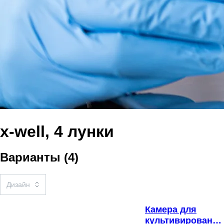
x-well, 4 лунки
Варианты
(
4
)
Камера для
культивирования