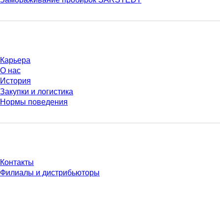
Компания и карьера
Карьера
О нас
История
Закупки и логистика
Нормы поведения
У Вас есть вопросы?
Контакты
Филиалы и дистрибьюторы
* Указанные цены являются прейскурантными для неавторизованных
пользователей и без учета индивидуально согласованных условий.
Цены указаны без учета установленного законом налога в вашей
юрисдикции и возможных расходов на доставку, если не указано иное.