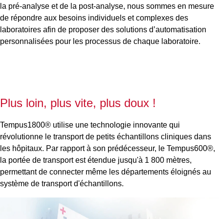
i
la pré-analyse et de la post-analyse, nous sommes en mesure
de répondre aux besoins individuels et complexes des
t
laboratoires afin de proposer des solutions d’automatisation
d
personnalisées pour les processus de chaque laboratoire.
t
fl
d
tr
Plus loin, plus vite, plus doux !
d
l
Tempus1800® utilise une technologie innovante qui
révolutionne le transport de petits échantillons cliniques dans
L
les hôpitaux. Par rapport à son prédécesseur, le Tempus600®,
tr
la portée de transport est étendue jusqu'à 1 800 mètres,
e
permettant de connecter même les départements éloignés au
vr
système de transport d'échantillons.
B
1
op