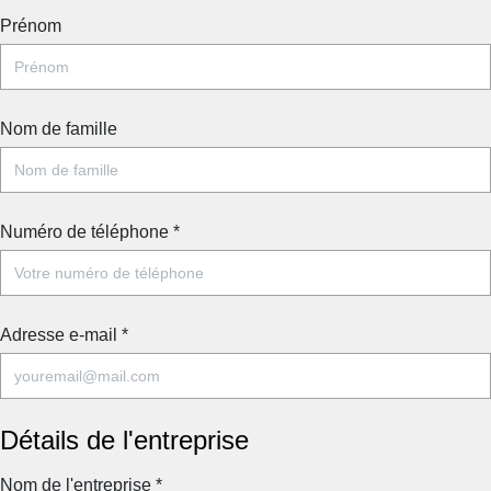
ce
Prénom
(G
Ch
L
Nom de famille
tr
d
l’
es
Numéro de téléphone
*
fi
et
pr
C
Adresse e-mail
*
sy
am
le
dé
Détails de l'entreprise
ré
le
Nom de l'entreprise
*