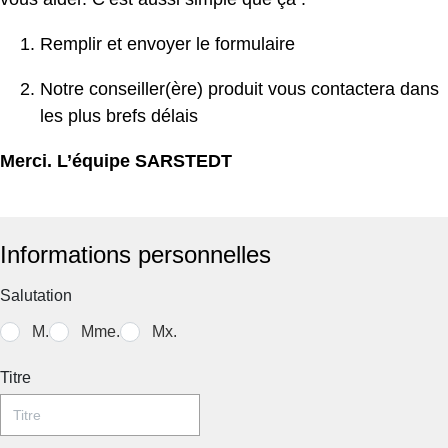
ma
Il
Remplir et envoyer le formulaire
es
do
Notre conseiller(ère) produit vous contactera dans
d’
les plus brefs délais
m
d’
Merci. L’équipe SARSTEDT
in
po
l’
Informations personnelles
d
l’
Salutation
et
la
M.
Mme.
Mx.
vé
d
Titre
l’é
d
la