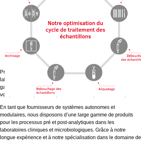
L
B
1
p
u
tr
e
d
Profitez aussi du potentiel des systèmes d’automatisation de
laboratoire SARSTEDT ! Nos solutions sur mesure
t
garantissent une flexibilité maximale et contribuent à rendre
a
vos processus plus sûrs, plus efficaces et plus économiques.
u
m
En tant que fournisseurs de systèmes autonomes et
modulaires, nous disposons d’une large gamme de produits
d’
pour les processus pré et post-analytiques dans les
et
laboratoires cliniques et microbiologiques. Grâce à notre
u
longue expérience et à notre spécialisation dans le domaine de