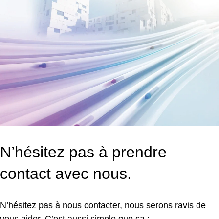
la
ma
d
éc
gr
à
le
ch
d
u
go
et
n
N’hésitez pas à prendre
né
ni
contact avec nous.
pr
tri,
ni
N’hésitez pas à nous contacter, nous serons ravis de
in
vous aider. C’est aussi simple que ça :