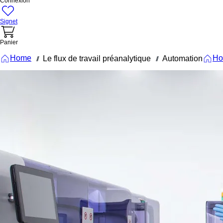
Connexion
Signet
Panier
Home
H
Le flux de travail préanalytique
Automation
///
///