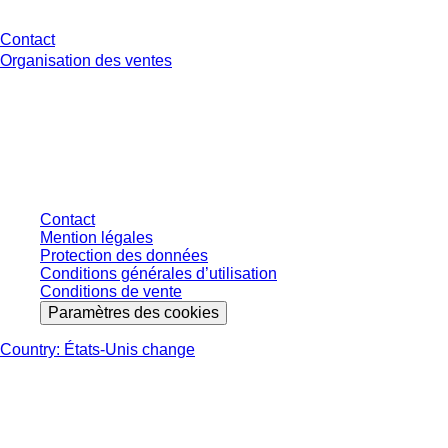
Contact
Organisation des ventes
* Les prix affichés sont des prix catalogue pour les utilisateurs non
connectés et sans conditions négociées individuellement. Les prix
s'entendent hors taxe légale de votre juridiction et hors frais de livraison
éventuels, sauf indication contraire.
Contact
Mention légales
Protection des données
Conditions générales d’utilisation
Conditions de vente
Paramètres des cookies
Country: États-Unis change