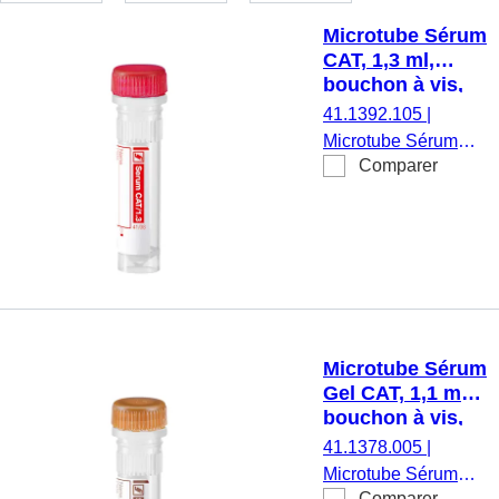
Microtube Sérum
CAT, 1,3 ml,
bouchon à vis,
ISO
41.1392.105
|
Microtube Sérum
Comparer
CAT, prélèvement
sanguin veineux,
préparation :
Activateur de
coagulation, volume
nominal : 1,3 ml,
(LxØ) avec cape : 47
x 10,8 mm, bouchon
Microtube Sérum
à vis, bouchon :
Gel CAT, 1,1 ml,
rouge, code couleur
bouchon à vis,
ISO, avec étiquette
EU/ISO
41.1378.005
|
papier,
Microtube Sérum
étiquette/impression:
Comparer