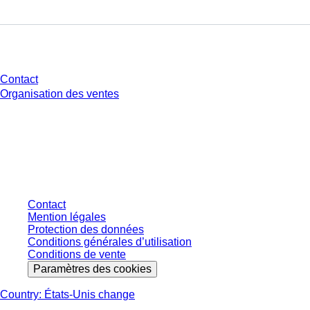
Avez-vous des questions ?
Contact
Organisation des ventes
* Les prix affichés sont des prix catalogue pour les utilisateurs non
connectés et sans conditions négociées individuellement. Les prix
s'entendent hors taxe légale de votre juridiction et hors frais de livraison
éventuels, sauf indication contraire.
Contact
Mention légales
Protection des données
Conditions générales d’utilisation
Conditions de vente
Paramètres des cookies
Country: États-Unis change