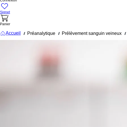
Connexion
Signet
Panier
Accueil
Préanalytique
Prélèvement sanguin veineux
///
///
///