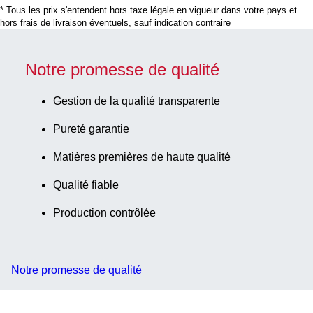
* Tous les prix s'entendent hors taxe légale en vigueur dans votre pays et
x 10,8 mm, bouchon
hors frais de livraison éventuels, sauf indication contraire
à vis, bouchon :
bleu, code couleur
ISO, avec étiquette
Notre promesse de qualité
papier,
étiquette/impression:
Gestion de la qualité transparente
bleu, fond conique à
Pureté garantie
jupe, 100
pièce(s)/sachet
Matières premières de haute qualité
Qualité fiable
Production contrôlée
Notre promesse de qualité