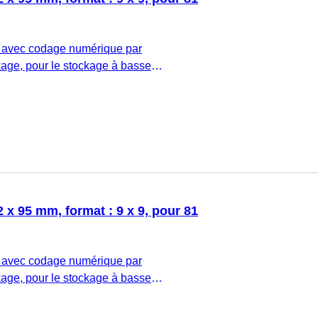
 avec codage numérique par
age, pour le stockage à basse
: PC, rouge, couvercle coiffant avec
 bouchon : transparent, (L x l x h) : 132 x
9 x 9, pour 81 tubes, pour tubes CryoPure
ieur et extérieur, 5 pièce(s)/sachet
 x 95 mm, format : 9 x 9, pour 81
 avec codage numérique par
age, pour le stockage à basse
: PC, jaune, couvercle coiffant avec
 bouchon : transparent, (L x l x h) : 132 x