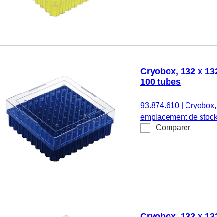
132 x 53 mm, format : 
CryoPure 1,2 - 2,0 ml, 
Cryobox, 132 x 132
100 tubes
93.874.610
|
Cryobox,
emplacement de stock
Comparer
température, matériau 
fonction de ventilation,
132 x 53 mm, format : 
CryoPure 1,2 - 2,0 ml, 
Cryobox, 132 x 132