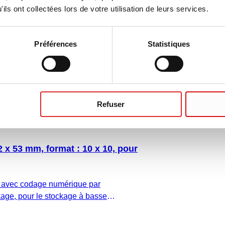
ils ont collectées lors de votre utilisation de leurs services.
 avec codage numérique par
Préférences
Statistiques
age, pour le stockage à basse
: PC, rouge, couvercle coiffant avec
 bouchon : transparent, (L x l x h) : 132 x
10 x 10, pour 100 tubes, pour tubes
pas de vis interne, 5 pièce(s)/sachet
Refuser
 x 53 mm, format : 10 x 10, pour
 avec codage numérique par
age, pour le stockage à basse
: PC, jaune, couvercle coiffant avec
 bouchon : transparent, (L x l x h) : 132 x