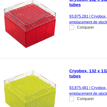
tubes
93.875.281
|
Cryobox,
emplacement de stock
Comparer
température, matériau 
fonction de ventilation,
132 x 95 mm, format : 
3,5 - 5,0 ml, filet intér
Cryobox, 132 x 132
tubes
93.875.481
|
Cryobox,
emplacement de stock
Comparer
température, matériau 
fonction de ventilation,