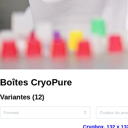
Boîtes CryoPure
Variantes
(
12
)
Cryobox, 132 x 132