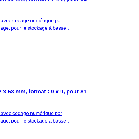
 avec codage numérique par
age, pour le stockage à basse
: PC, rouge, couvercle coiffant avec
 bouchon : transparent, (L x l x h) : 132 x
9 x 9, pour 81 tubes, pour tubes CryoPure
s interne et externe, 5 pièce(s)/sachet
 x 53 mm, format : 9 x 9, pour 81
 avec codage numérique par
age, pour le stockage à basse
: PC, jaune, couvercle coiffant avec
 bouchon : transparent, (L x l x h) : 132 x