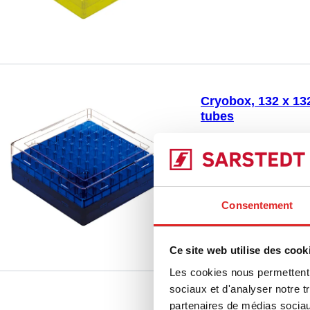
132 x 53 mm, format : 
1,2 - 2,0 ml, pas de vi
Cryobox, 132 x 132
tubes
93.873.681
|
Cryobox,
emplacement de stock
Comparer
température, matériau 
fonction de ventilation,
Consentement
132 x 53 mm, format : 
1,2 - 2,0 ml, pas de vi
Ce site web utilise des cook
Les cookies nous permettent d
sociaux et d'analyser notre t
partenaires de médias sociaux
Cryobox, 132 x 132