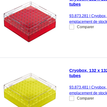
tubes
93.873.281
|
Cryobox,
emplacement de stock
Comparer
température, matériau 
fonction de ventilation,
132 x 53 mm, format : 
1,2 - 2,0 ml, pas de vi
Cryobox, 132 x 132
tubes
93.873.481
|
Cryobox,
emplacement de stock
Comparer
température, matériau 
fonction de ventilation,