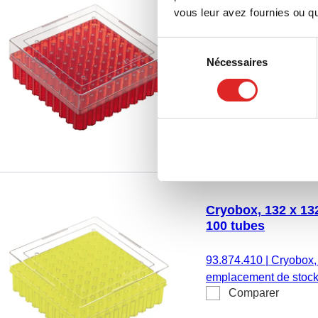
100 tubes
vous leur avez fournies ou qu'
Sélection
93.874.210
|
Cryobox,
Nécessaires
du
emplacement de stock
consentement
Comparer
température, matériau 
fonction de ventilation,
132 x 53 mm, format : 
CryoPure 1,2 - 2,0 ml, 
Cryobox, 132 x 132
100 tubes
93.874.410
|
Cryobox,
emplacement de stock
Comparer
température, matériau 
fonction de ventilation,