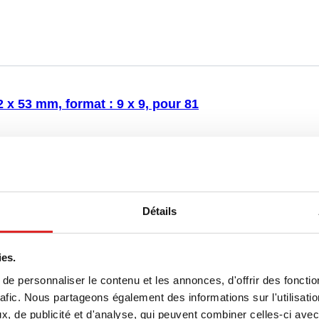
9 x 9, pour 81 tubes, pour tubes CryoPure
s interne et externe, 5 pièce(s)/sachet
 x 53 mm, format : 9 x 9, pour 81
 avec codage numérique par
age, pour le stockage à basse
: PC, bleu, couvercle coiffant avec
 bouchon : transparent, (L x l x h) : 132 x
Détails
9 x 9, pour 81 tubes, pour tubes CryoPure
s interne et externe, 5 pièce(s)/sachet
ies.
e personnaliser le contenu et les annonces, d'offrir des fonctio
rafic. Nous partageons également des informations sur l'utilisati
, de publicité et d'analyse, qui peuvent combiner celles-ci avec
 x 53 mm, format : 10 x 10, pour