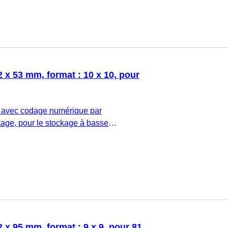
10 x 10, pour 100 tubes, pour tubes
pas de vis interne, 5 pièce(s)/sachet
 x 53 mm, format : 10 x 10, pour
 avec codage numérique par
age, pour le stockage à basse
: PC, bleu, couvercle coiffant avec
 bouchon : transparent, (L x l x h) : 132 x
10 x 10, pour 100 tubes, pour tubes
pas de vis interne, 5 pièce(s)/sachet
 x 95 mm, format : 9 x 9, pour 81