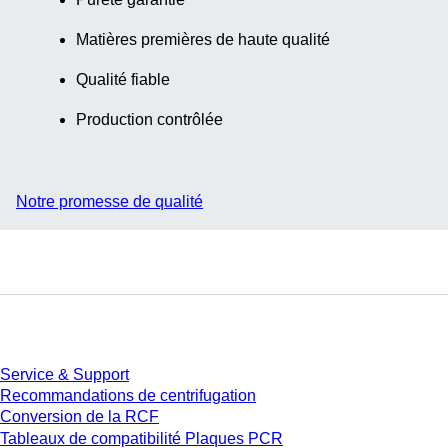
étiquette, PCR
Performance
Matières premières de haute qualité
Tested, matériau :
PP, cavités
Qualité fiable
carrées, 4
Production contrôlée
pièce(s)/sachet
Notre promesse de qualité
Service
Service & Support
Recommandations de centrifugation
Conversion de la RCF
Tableaux de compatibilité Plaques PCR