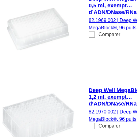
0,5 ml, exempt
d’ADN/DNase/RNa
exempt
82.1969.002
|
Deep W
d’apyrogène/endot
MegaBlock®, 96 puits,
PP
Comparer
fond rond, exempt
d’ADN/DNase/RNase,
d’apyrogène/endotoxi
matériau : PP, norme
cavités rondes, 7
pièce(s)/sachet
Deep Well MegaBl
1,2 ml, exempt
d’ADN/DNase/RNa
exempt
82.1970.002
|
Deep W
d’apyrogène/endot
MegaBlock®, 96 puits,
PS
Comparer
fond rond, exempt
d’ADN/DNase/RNase,