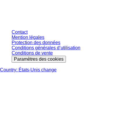
connectés et sans conditions négociées individuellement. Les prix
s'entendent hors taxe légale de votre juridiction et hors frais de livraison
éventuels, sauf indication contraire.
Contact
Mention légales
Protection des données
Conditions générales d’utilisation
Conditions de vente
Paramètres des cookies
Country: États-Unis change