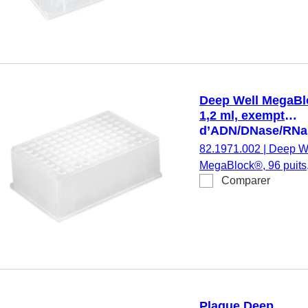
d’apyrogène/endotoxi
matériau : PS, norme
cavités rondes, 4
pièce(s)/sachet
Deep Well MegaBl
1,2 ml, exempt
d’ADN/DNase/RNa
exempt
82.1971.002
|
Deep W
d’apyrogène/endot
MegaBlock®, 96 puits,
PP
Comparer
fond rond, exempt
d’ADN/DNase/RNase,
d’apyrogène/endotoxi
matériau : PP, norme
cavités rondes, 4
pièce(s)/sachet
Plaque Deep