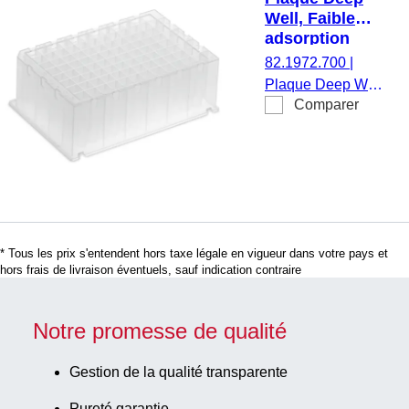
Prime™, STARlet,
Well, Faible
MultiMACS M96
adsorption
Separator,
d’ADN, 2,2 ml,
82.1972.700
|
CleanNA
PCR
Plaque Deep Well,
CleanXtract 96,
Performance
Comparer
Faible adsorption
Tested, PP
fond conique, sans
d’ADN, 96 puits,
étiquette, PCR
2,2 ml, compatible
Performance
avec KingFisher™
Tested, matériau :
Flex/Duo
PP, cavités
Prime/Presto/Apex,
carrées, 4
Bio Sprint 96,
pièce(s)/sachet
* Tous les prix s'entendent hors taxe légale en vigueur dans votre pays et
Chemagic™
hors frais de livraison éventuels, sauf indication contraire
Prime™, STARlet,
MultiMACS M96
Separator,
Notre promesse de qualité
CleanNA
CleanXtract 96,
Gestion de la qualité transparente
fond conique, sans
Pureté garantie