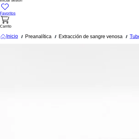
Iniciar sesión
Favoritos
Carrito
Inicio
Preanalítica
Extracción de sangre venosa
Tub
///
///
///