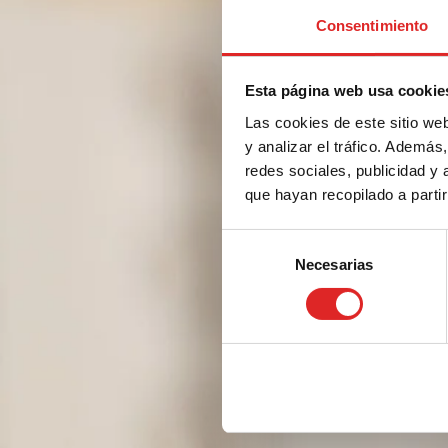
Consentimiento
Esta página web usa cookie
Las cookies de este sitio we
y analizar el tráfico. Ademá
redes sociales, publicidad y
que hayan recopilado a parti
Selección
Necesarias
de
consentimiento