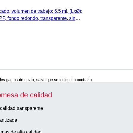
ado, volumen de trabajo: 6,5 ml, (LxØ):
PP, fondo redondo, transparente, sin
bolsa
bles gastos de envío, salvo que se indique lo contrario
omesa de calidad
calidad transparente
antizada
imas de alta calidad