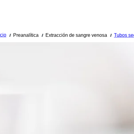
icio
Preanalítica
Extracción de sangre venosa
Tubos se
///
///
///