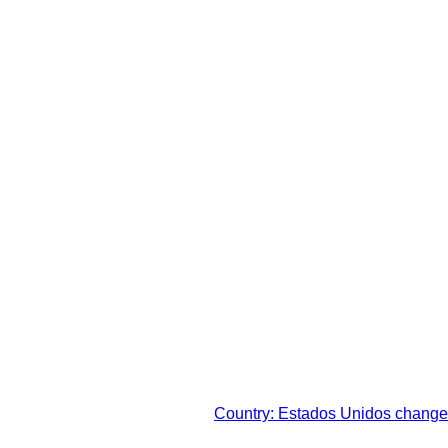
sto legal de su respectiva
Country: Estados Unidos change