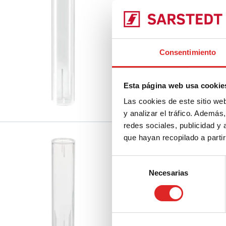
55.1570
|
Tubo adaptad
transparente, 250 uni
Comparar
Consentimiento
Esta página web usa cookie
Las cookies de este sitio we
y analizar el tráfico. Ademá
redes sociales, publicidad y
que hayan recopilado a parti
Tubo adaptador, (
Selección
Necesarias
55.1571
|
Tubo adaptad
de
transparente, 250 uni
consentimiento
Comparar