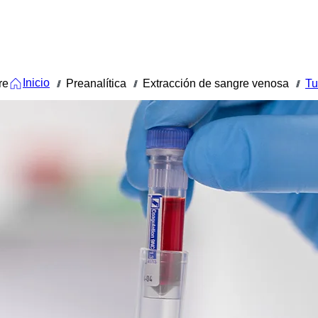
Inicio
re
Preanalítica
Extracción de sangre venosa
Tu
///
///
///