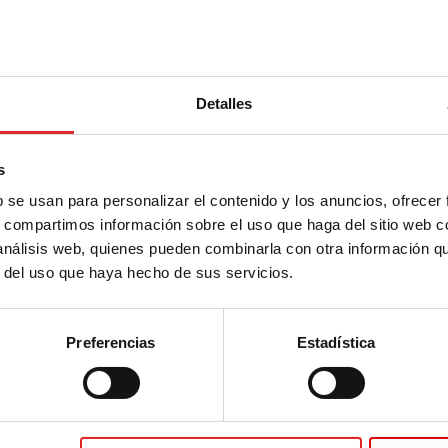
or, (LxØ): 54 x 11 mm, material: PP,
dades/bolsa
Detalles
s
b se usan para personalizar el contenido y los anuncios, ofrecer
s, compartimos información sobre el uso que haga del sitio web 
 análisis web, quienes pueden combinarla con otra información q
r del uso que haya hecho de sus servicios.
LxØ): 65 x 13 mm, PP, transparente
Preferencias
Estadística
or, (LxØ): 65 x 13 mm, material: PP,
dades/bolsa