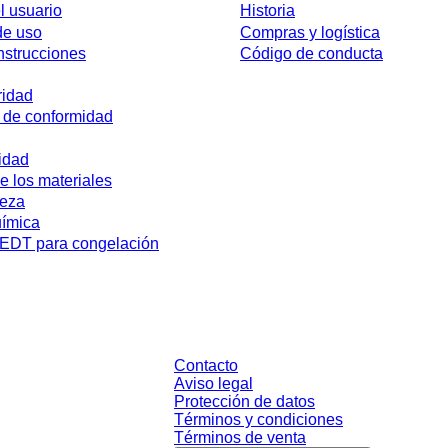
l usuario
Historia
de uso
Compras y logística
nstrucciones
Código de conducta
ridad
 de conformidad
idad
e los materiales
reza
uímica
DT para congelación
sin condiciones negociadas individualmente. Los precios no incluyen el impue
Contacto
Aviso legal
Protección de datos
Términos y condiciones
Términos de venta