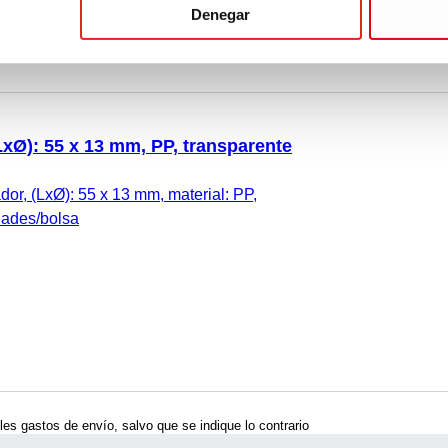
Denegar
LxØ): 55 x 13 mm, PP, transparente
or, (LxØ): 55 x 13 mm, material: PP,
dades/bolsa
bles gastos de envío, salvo que se indique lo contrario