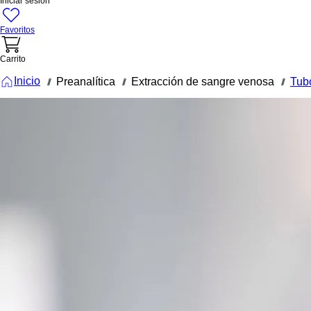
Iniciar sesión
Favoritos
Carrito
Inicio
Preanalítica
Extracción de sangre venosa
Tub
///
///
///