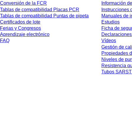
Conversión de la FCR
Información de
Tablas de compatibilidad Placas PCR
Instrucciones 
Tablas de compatibilidad Puntas de pipeta
Manuales de i
Certificados de lote
Estudios
Ferias y Congresos
Ficha de segu
Aprendizaje electrónico
Declaraciones
FAQ
Vídeos
Gestión de cal
Propiedades d
Niveles de pu
Resistencia q
Tubos SARSTE
* Los precios mostrados son precios de lista para usuarios no conectados y 
jurisdicción ni los posibles gastos de envío, salvo indicación en contrario.