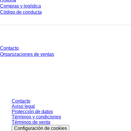
Compras y logística
Código de conducta
¿Tienes preguntas?
Contacto
Organizaciones de ventas
* Los precios mostrados son precios de lista para usuarios no conectados y
sin condiciones negociadas individualmente. Los precios no incluyen el
impuesto legal de su respectiva jurisdicción ni los posibles gastos de envío,
salvo indicación en contrario.
Contacto
Aviso legal
Protección de datos
Términos y condiciones
Términos de venta
Configuración de cookies