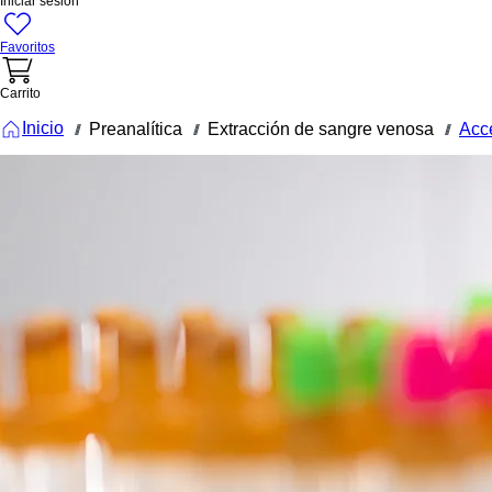
Iniciar sesión
Favoritos
Carrito
Inicio
Preanalítica
Extracción de sangre venosa
Acc
///
///
///