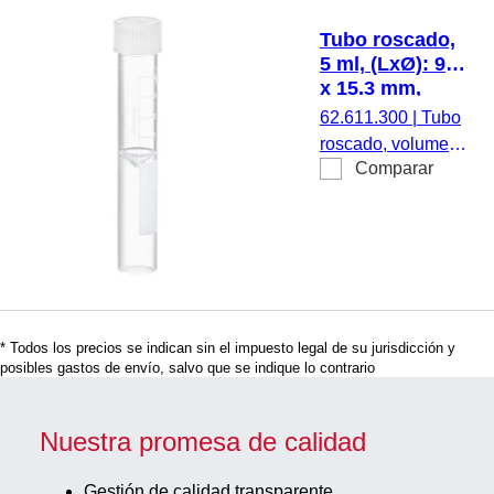
material: PP, con
Tubo roscado,
impresión,
5 ml, (LxØ): 92
etiqueta/impresión:
x 15.3 mm,
blanco, con
fondo
62.611.300
|
Tubo
escala, cierre
intermedio
roscado, volumen
incluido, neutro,
cónico, fondo
Comparar
de trabajo: 5 ml,
del tubo plano,
1.000
(LxØ): 92 x 15,3
PP, cierre
unidades/bolsa,
mm, fondo
montado, 100
1.000
intermedio cónico,
unidades/bolsa
unidades/caja
fondo del tubo
plano,
transparente,
* Todos los precios se indican sin el impuesto legal de su jurisdicción y
material: PP, con
posibles gastos de envío, salvo que se indique lo contrario
impresión,
etiqueta/impresión:
blanco, con
Nuestra promesa de calidad
escala, cierre
montado, neutro,
Gestión de calidad transparente