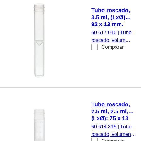
material: PP, con
Tubo roscado,
escala, cierre
3.5 ml, (LxØ):
montado, 100
92 x 13 mm,
unidades/bolsa,
fondo
60.617.010
|
Tubo
1.000
intermedio
roscado, volumen
unidades/caja
cónico, fondo
Comparar
de trabajo: 3,5 ml,
del tubo
(LxØ): 92 x 13
redondeado,
mm, fondo
PP, sin cierre,
intermedio cónico,
100
fondo del tubo
unidades/bolsa
redondeado,
transparente,
material: PP, sin
Tubo roscado,
cierre, 100
2.5 ml, 2.5 ml,
unidades/bolsa,
(LxØ): 75 x 13
1.000
mm, fondo
60.614.315
|
Tubo
unidades/caja
intermedio
roscado, volumen
cónico, fondo