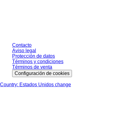
* Los precios mostrados son precios de lista para usuarios no conectados y
sin condiciones negociadas individualmente. Los precios no incluyen el
impuesto legal de su respectiva jurisdicción ni los posibles gastos de envío,
salvo indicación en contrario.
Contacto
Aviso legal
Protección de datos
Términos y condiciones
Términos de venta
Configuración de cookies
Country: Estados Unidos change