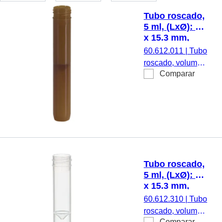
Tubo roscado,
5 ml, (LxØ): 92
x 15.3 mm,
fondo
60.612.011
|
Tubo
intermedio
roscado, volumen
cónico, fondo
Comparar
de trabajo: 5 ml,
del tubo
(LxØ): 92 x 15,3
redondeado,
mm, fondo
PP, sin cierre,
intermedio cónico,
100
fondo del tubo
unidades/bolsa
redondeado,
marrón, material:
PP, sin cierre, 100
Tubo roscado,
unidades/bolsa,
5 ml, (LxØ): 92
1.000
x 15.3 mm,
unidades/caja
fondo
60.612.310
|
Tubo
intermedio
roscado, volumen
cónico, fondo
Comparar