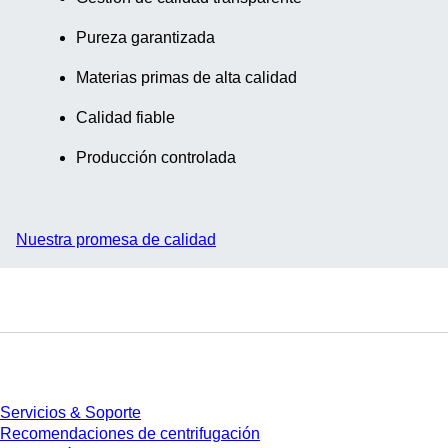
100
Pureza garantizada
unidades/bolsa,
1.000
Materias primas de alta calidad
unidades/caja
Calidad fiable
Producción controlada
Nuestra promesa de calidad
Servicios
Servicios & Soporte
Recomendaciones de centrifugación