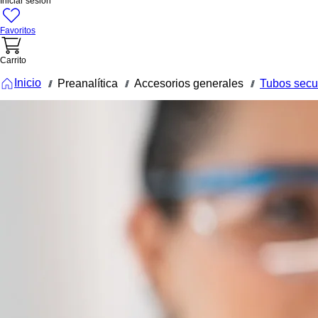
Iniciar sesión
Favoritos
Carrito
Inicio
Preanalítica
Accesorios generales
Tubos secu
///
///
///