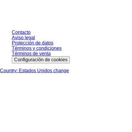
sin condiciones negociadas individualmente. Los precios no incluyen el
impuesto legal de su respectiva jurisdicción ni los posibles gastos de envío,
salvo indicación en contrario.
Contacto
Aviso legal
Protección de datos
Términos y condiciones
Términos de venta
Configuración de cookies
Country: Estados Unidos change