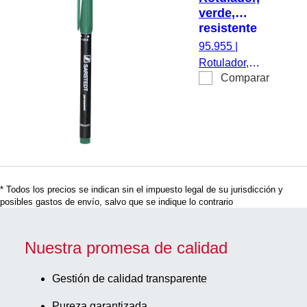
recipientes de
verde,
reacción, 10
resistente
unidades/caja
al agua
95.955
|
Rotulador,
Comparar
verde,
resistente al
agua,
aplicación p.
ej.: para
rotular de
tubos de
* Todos los precios se indican sin el impuesto legal de su jurisdicción y
plástico y
posibles gastos de envío, salvo que se indique lo contrario
recipientes de
reacción, 10
unidades/caja
Nuestra promesa de calidad
Gestión de calidad transparente
Pureza garantizada