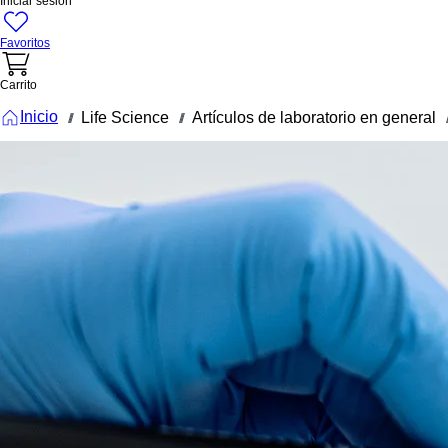
Iniciar sesión
Favoritos
Carrito
Inicio
Life Science
Artículos de laboratorio en general
///
///
//