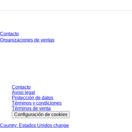
¿Tienes preguntas?
Contacto
Organizaciones de ventas
* Los precios mostrados son precios de lista para usuarios no conectados y
sin condiciones negociadas individualmente. Los precios no incluyen el
impuesto legal de su respectiva jurisdicción ni los posibles gastos de envío,
salvo indicación en contrario.
Contacto
Aviso legal
Protección de datos
Términos y condiciones
Términos de venta
Configuración de cookies
Country: Estados Unidos change