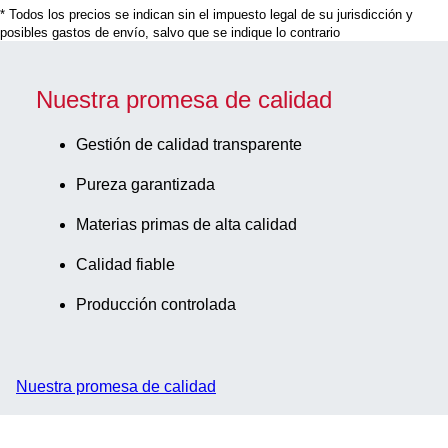
* Todos los precios se indican sin el impuesto legal de su jurisdicción y
membrana: 91
posibles gastos de envío, salvo que se indique lo contrario
mm, tamaño de
poro: 0,45 µm,
para la
Nuestra promesa de calidad
clarificación
por filtración,
Gestión de calidad transparente
estéril,
Pureza garantizada
apirógeno, no
citotóxico, libre
Materias primas de alta calidad
de
DNasa/Rnasa,
Calidad fiable
1
Producción controlada
unidades/bolsa
Nuestra promesa de calidad